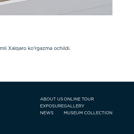
mli Xalqaro ko'rgazma ochildi.
ABOUT US
ONLINE TOUR
EXPOSURE
GALLERY
NEWS
MUSEUM COLLECTION