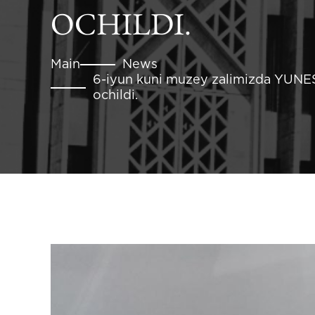
OCHILDI.
Main
News
6-iyun kuni muzey zalimizda YUNESK
ochildi.