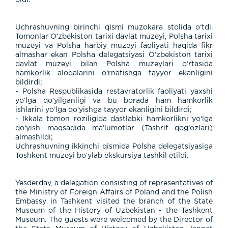
Uchrashuvning birinchi qismi muzokara stolida o‘tdi.
Tomonlar O‘zbekiston tarixi davlat muzeyi, Polsha tarixi
muzeyi va Polsha harbiy muzeyi faoliyati haqida fikr
almashar ekan Polsha delegatsiyasi O‘zbekiston tarixi
davlat muzeyi bilan Polsha muzeylari o‘rtasida
hamkorlik aloqalarini o‘rnatishga tayyor ekanligini
bildirdi;
- Polsha Respublikasida restavratorlik faoliyati yaxshi
yo‘lga qo‘yilganligi va bu borada ham hamkorlik
ishlarini yo‘lga qo‘yishga tayyor ekanligini bildirdi;
- Ikkala tomon roziligida dastlabki hamkorlikni yo‘lga
qo‘yish maqsadida ma’lumotlar (Tashrif qog‘ozlari)
almashildi;
Uchrashuvning ikkinchi qismida Polsha delegatsiyasiga
Toshkent muzeyi bo‘ylab ekskursiya tashkil etildi.
Yesderday, a delegation consisting of representatives of
the Ministry of Foreign Affairs of Poland and the Polish
Embassy in Tashkent visited the branch of the State
Museum of the History of Uzbekistan - the Tashkent
Museum. The guests were welcomed by the Director of