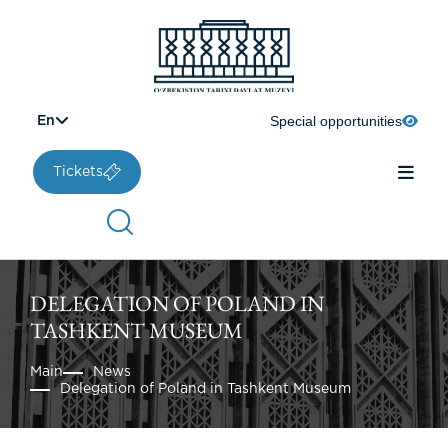
Special opportunities
En
Tickets
DELEGATION OF POLAND IN
TASHKENT MUSEUM
Main
News
Delegation of Poland in Tashkent Museum