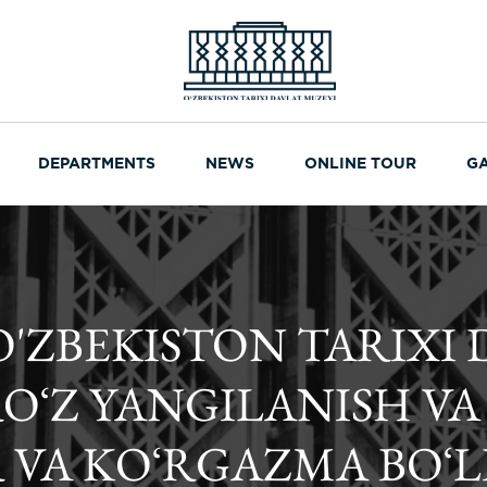
DEPARTMENTS
NEWS
ONLINE TOUR
G
 O'ZBEKISTON TARIXI
OʻZ YANGILANISH VA
 VA KOʻRGAZMA BOʻLI