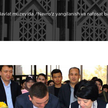
 davlat muzeyida "Navroʻz yangilanish va nafosat ba