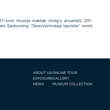
 17-sonli musiqa maktab cholgʻu ansambli, 201-
ktam Saidovning “Tasavvurimdagi tasvirlar” nomli
ABOUT US
ONLINE TOUR
EXPOSURE
GALLERY
NEWS
MUSEUM COLLECTION