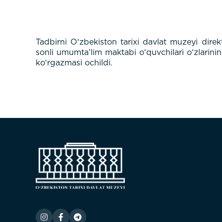
Tadbirni Oʻzbekiston tarixi davlat muzeyi dir
sonli umumta’lim maktabi oʻquvchilari o‘zlarini
koʻrgazmasi ochildi.