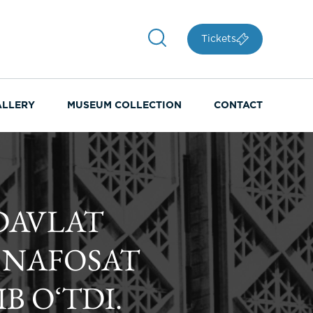
Tickets
ALLERY
MUSEUM COLLECTION
CONTACT
 DAVLAT
 NAFOSAT
B OʻTDI.